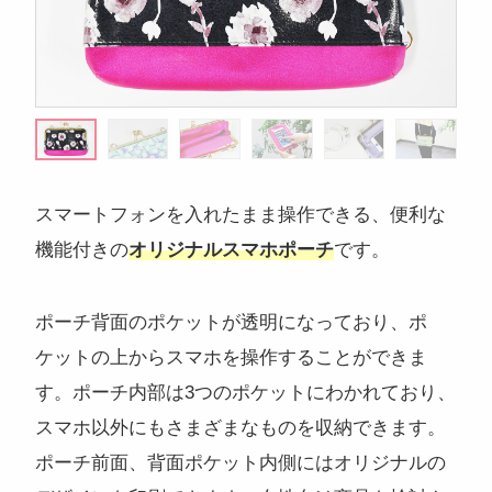
注目のキーワード
スマートフォンを入れたまま操作できる、便利な
コンサートグッズ
ペンライト
フォンタブ
アクリルグッズ
機能付きの
オリジナルスマホポーチ
です。
アクキー
キーホルダー
アクリルスタンド
アクリルパネル
スマホスタンド
回転アクスタ
着せ替えアクスタ
ポーチ背面のポケットが透明になっており、ポ
モーテルキー
ライトバングル
マスクケース
パスケース
ペットボトルホルダー
万年カレンダー
ケットの上からスマホを操作することができま
す。ポーチ内部は3つのポケットにわかれており、
スマホ以外にもさまざまなものを収納できます。
ポーチ前面、背面ポケット内側にはオリジナルの