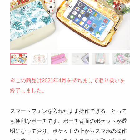
注目のキーワード
コンサートグッズ
ペンライト
フォンタブ
アクリルグッズ
アクキー
キーホルダー
アクリルスタンド
アクリルパネル
※この商品は2021年4月を持ちまして取り扱いを
スマホスタンド
回転アクスタ
着せ替えアクスタ
終了しました。
モーテルキー
ライトバングル
マスクケース
パスケース
ペットボトルホルダー
万年カレンダー
スマートフォンを入れたまま操作できる、とって
も便利なポーチです。ポーチ背面のポケットが透
明になっており、ポケットの上からスマホの操作