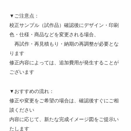
▼ご注意点：
校正サンプル（試作品）確認後にデザイン・印刷
色・仕様・商品などを変更される場合、
注目のキーワード
再試作・再見積もり・納期の再調整が必要とな
ります
コンサートグッズ
ペンライト
フォンタブ
アクリルグッズ
修正内容によっては、追加費用が発生することが
アクキー
キーホルダー
アクリルスタンド
アクリルパネル
ございます
スマホスタンド
回転アクスタ
着せ替えアクスタ
モーテルキー
ライトバングル
マスクケース
パスケース
▼おすすめの流れ：
ペットボトルホルダー
万年カレンダー
修正や変更をご希望の場合は、確認後すぐにご相
談ください
内容に応じて、新たな完成イメージ図をご提示い
たします