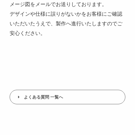
メージ図をメールでお送りしております。
デザインや仕様に誤りがないかをお客様にご確認
いただいたうえで、製作へ進行いたしますのでご
安心ください。
注目のキーワード
コンサートグッズ
ペンライト
フォンタブ
アクリルグッズ
アクキー
キーホルダー
アクリルスタンド
アクリルパネル
スマホスタンド
回転アクスタ
着せ替えアクスタ
モーテルキー
ライトバングル
マスクケース
パスケース
ペットボトルホルダー
万年カレンダー
よくある質問 一覧へ