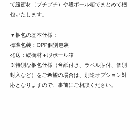
て緩衝材（プチプチ）や段ボール箱でまとめて梱
包いたします。
▼梱包の基本仕様：
標準包装：OPP個別包装
注目のキーワード
発送：緩衝材＋段ボール箱
コンサートグッズ
ペンライト
フォンタブ
アクリルグッズ
※特別な梱包仕様（台紙付き、ラベル貼付、個別
アクキー
キーホルダー
アクリルスタンド
アクリルパネル
封入など）をご希望の場合は、別途オプション対
スマホスタンド
回転アクスタ
着せ替えアクスタ
応となりますので、事前にご相談ください。
モーテルキー
ライトバングル
マスクケース
パスケース
ペットボトルホルダー
万年カレンダー