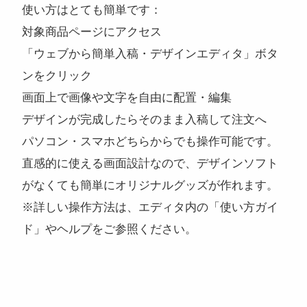
使い方はとても簡単です：
対象商品ページにアクセス
「ウェブから簡単入稿・デザインエディタ」ボタ
ンをクリック
画面上で画像や文字を自由に配置・編集
注目のキーワード
デザインが完成したらそのまま入稿して注文へ
パソコン・スマホどちらからでも操作可能です。
コンサートグッズ
ペンライト
フォンタブ
アクリルグッズ
アクキー
キーホルダー
アクリルスタンド
アクリルパネル
直感的に使える画面設計なので、デザインソフト
スマホスタンド
回転アクスタ
着せ替えアクスタ
がなくても簡単にオリジナルグッズが作れます。
モーテルキー
ライトバングル
マスクケース
パスケース
※詳しい操作方法は、エディタ内の「使い方ガイ
ペットボトルホルダー
万年カレンダー
ド」やヘルプをご参照ください。