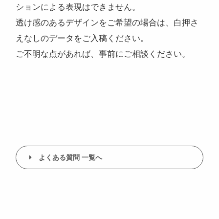
ションによる表現はできません。
透け感のあるデザインをご希望の場合は、白押さ
えなしのデータをご入稿ください。
ご不明な点があれば、事前にご相談ください。
注目のキーワード
コンサートグッズ
ペンライト
フォンタブ
アクリルグッズ
アクキー
キーホルダー
アクリルスタンド
アクリルパネル
スマホスタンド
回転アクスタ
着せ替えアクスタ
モーテルキー
ライトバングル
マスクケース
パスケース
ペットボトルホルダー
万年カレンダー
よくある質問 一覧へ