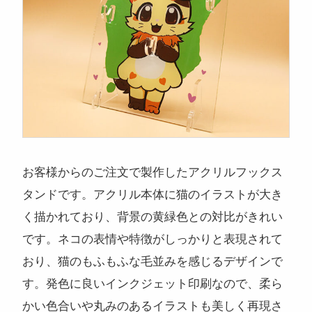
注目のキーワード
コンサートグッズ
ペンライト
フォンタブ
アクリルグッズ
アクキー
キーホルダー
アクリルスタンド
アクリルパネル
お客様からのご注文で製作したアクリルフックス
スマホスタンド
回転アクスタ
着せ替えアクスタ
タンドです。アクリル本体に猫のイラストが大き
モーテルキー
ライトバングル
マスクケース
パスケース
く描かれており、背景の黄緑色との対比がきれい
ペットボトルホルダー
万年カレンダー
です。ネコの表情や特徴がしっかりと表現されて
おり、猫のもふもふな毛並みを感じるデザインで
す。発色に良いインクジェット印刷なので、柔ら
かい色合いや丸みのあるイラストも美しく再現さ