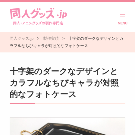
商品一覧
同人グッズ.jp
>
製作実績
>
十字架のダークなデザインとカ
ご利用ガイド
ラフルなちびキャラが対照的なフォトケース
注文・入稿の流れ
十字架のダークなデザインと
製作実績
カラフルなちびキャラが対照
よくある質問
的なフォトケース
コラム
お問い合わせ