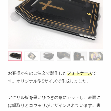
注目のキーワード
コンサートグッズ
ペンライト
フォンタブ
アクリルグッズ
アクキー
キーホルダー
アクリルスタンド
アクリルパネル
スマホスタンド
回転アクスタ
着せ替えアクスタ
モーテルキー
ライトバングル
マスクケース
パスケース
お客様からのご注文で製作した
フォトケース
で
ペットボトルホルダー
万年カレンダー
す。オリジナル型Sサイズで作成しました。
アクリル板を黒いひつぎの形にカットし、表面に
は縁取りとコウモリがデザインされています。裏