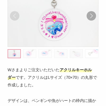
注目のキーワード
コンサートグッズ
ペンライト
フォンタブ
アクリルグッズ
アクキー
キーホルダー
アクリルスタンド
アクリルパネル
スマホスタンド
回転アクスタ
着せ替えアクスタ
モーテルキー
ライトバングル
マスクケース
パスケース
Wさまよりご注文いただいた
アクリルキーホル
ペットボトルホルダー
万年カレンダー
ダー
です。アクリルはLサイズ（70×70）の丸形で
作成しました。
デザインは、ペンギンや魚がハートの枠内に描か