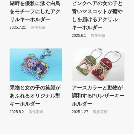
湖畔を優雅に泳ぐ白鳥
ピンクヘアの女の子と
をモチーフにしたアク
青いマスコットが癒や
リルキーホルダー
しを届けるアクリル
キーホルダー
2025.7.21
製作実績
2025.6.1
製作実績
果物と女の子の笑顔が
アースカラーと動物が
あふれるオリジナル型
調和するPUレザーキー
キーホルダー
ホルダー
2025.5.2
製作実績
2025.1.27
製作実績