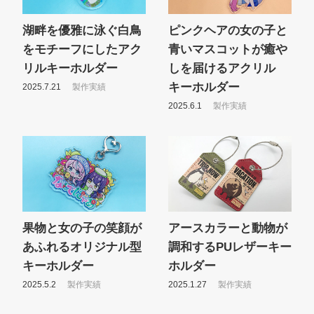
湖畔を優雅に泳ぐ白鳥
ピンクヘアの女の子と
をモチーフにしたアク
青いマスコットが癒や
リルキーホルダー
しを届けるアクリル
キーホルダー
2025.7.21
製作実績
2025.6.1
製作実績
果物と女の子の笑顔が
アースカラーと動物が
あふれるオリジナル型
調和するPUレザーキー
キーホルダー
ホルダー
2025.5.2
製作実績
2025.1.27
製作実績