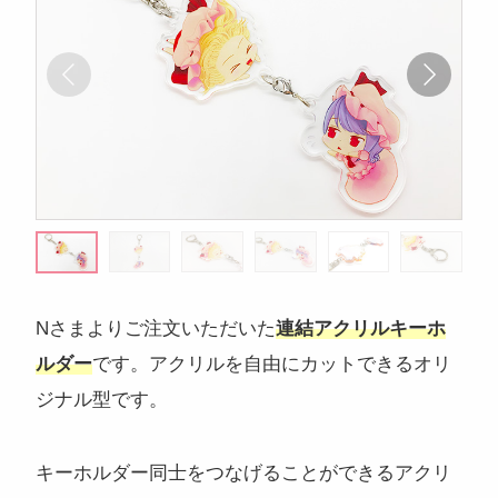
注目のキーワード
コンサートグッズ
ペンライト
フォンタブ
アクリルグッズ
アクキー
キーホルダー
アクリルスタンド
アクリルパネル
スマホスタンド
回転アクスタ
着せ替えアクスタ
モーテルキー
ライトバングル
マスクケース
パスケース
Nさまよりご注文いただいた
連結アクリルキーホ
ペットボトルホルダー
万年カレンダー
ルダー
です。アクリルを自由にカットできるオリ
ジナル型です。
キーホルダー同士をつなげることができるアクリ