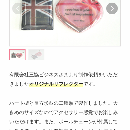
注目のキーワード
コンサートグッズ
ペンライト
フォンタブ
アクリルグッズ
アクキー
キーホルダー
アクリルスタンド
アクリルパネル
有限会社三協ビジネスさまより制作依頼をいただ
スマホスタンド
回転アクスタ
着せ替えアクスタ
きました
オリジナルリフレクター
です。
モーテルキー
ライトバングル
マスクケース
パスケース
ペットボトルホルダー
万年カレンダー
ハート型と長方形型の二種類で製作しました。大
きめのサイズなのでアクセサリー感覚でお楽しみ
いただけます。また、ボールチェーンが付属して