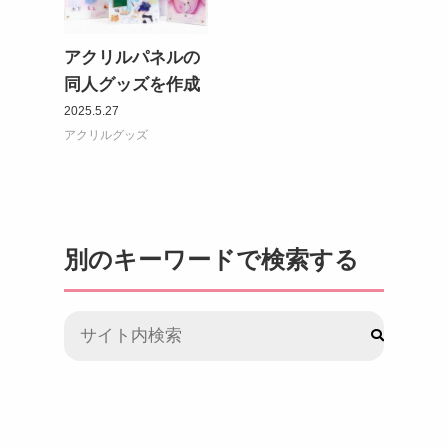
アクリルパネルの
同人グッズを作成
2025.5.27
アクリルグッズ
注目のキーワード
コンサートグッズ
ペンライト
フォンタブ
アクリルグッズ
アクキー
キーホルダー
アクリルスタンド
アクリルパネル
別のキーワードで検索する
スマホスタンド
回転アクスタ
着せ替えアクスタ
モーテルキー
ライトバングル
マスクケース
パスケース
ペットボトルホルダー
万年カレンダー